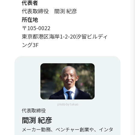
代表者
代表取締役 間渕 紀彦
所在地
〒105-0022
東京都港区海岸1-2-20汐留ビルディ
ング3F
photo by takuo
代表取締役
間渕 紀彦
メーカー勤務、ベンチャー創業や、インタ